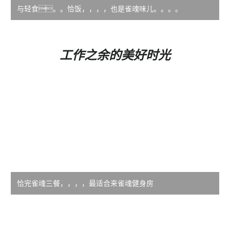
与轻食。。恰饭，，，，也是雀魂味儿。。。。
工作之余的美好时光
恰完雀魂三餐，，，，最适合来雀魂健身房