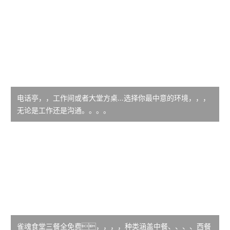
电话亭，，工作间或者大堂方桌…选择你最中意的环境，，，
无论是工作还是沟通。。。。
雀魂食堂三餐全免费，，，，种类涵盖中餐、、、、西餐