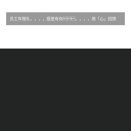
员工年限礼，，，，感恩有你，，，，用「心」回馈