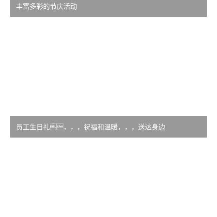
丰富多彩的节庆活动
员工生日礼，，，祝福和温暖，，，送达身边