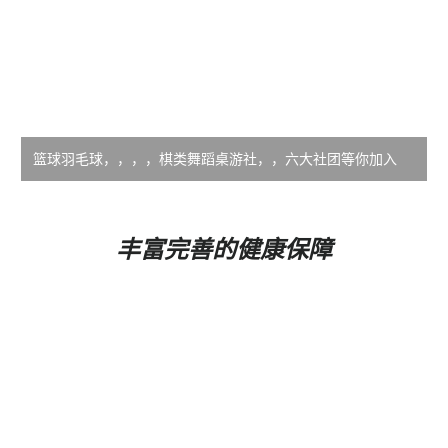
篮球羽毛球，，，，棋类舞蹈桌游社，，六大社团等你加入
丰富完善的健康保障