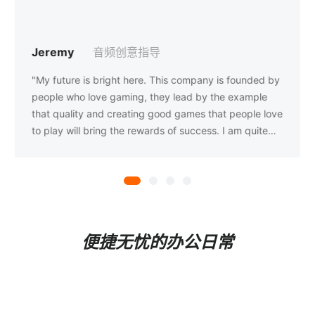
王飞
VP
“在雀魂，，，运营是一份创作的工作，，，我们和研发的
伙伴一起，，从立项到上线运营，，，，紧密合
作一起创作游戏作品。。。。在雀魂，，，，运营
也是一个守护者，，我们守护着每一份梦想，，让它茁壮
成长不被打扰，，，，也守护着每一个热爱游戏的玩
家，，让他们能够在游戏中获得快乐。。。”
便捷无忧的办公日常