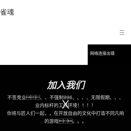
雀魂
雀
搜索结果
魂
This
is
a
播放器初始化失败：播放器初始化失败：网络连接出错
modal
window.
加入我们
不签竞业、、不强制996、、、、无限假期、、、
业内标杆的工作环境！！！！
你将与匠人们一起，，在开放自由的文化中打造不同凡响
的游戏。。。