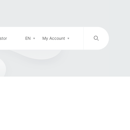
stor
EN
My Account
/
中文
EN
Login in
Top-up
Support