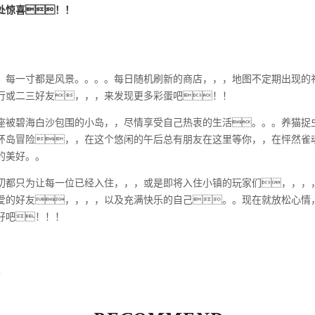
处惊喜！！
，每一寸都是风景。。。。每日随机刷新的商店，，，地图不定期出现的
⾏或⼆三好友，，，来发现更多彩蛋吧！！
座被碧海白沙包围的小岛，，尽情享受自己热衷的生活。。。养猫捉
环岛冒险，，在这个悠闲的午后总有朋友在这里等你，，在怦然雀
的美好。。
切都只为让每一位已经入住，，，或是即将入住小镇的玩家们，，，
爱的好友，，，，以及充满快乐的自己。。现在就放松心情
吧！！！
区