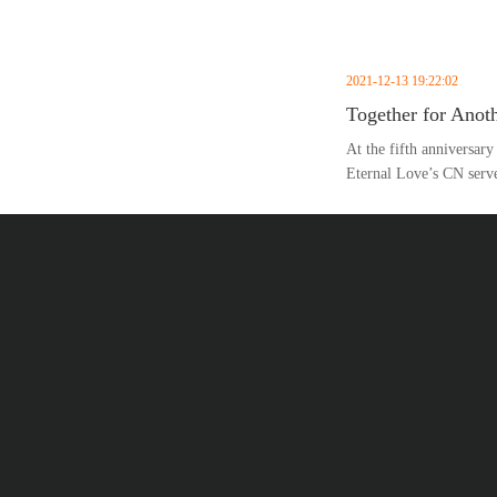
2021-12-13 19:22:02
Together for Anot
At the fifth annivers
Eternal Love’s CN serv
11, announcing the upco