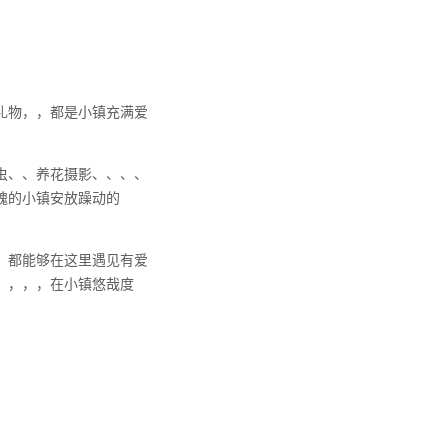
礼物，，都是小镇充满爱
虫、、养花摄影、、、、
魂的小镇安放躁动的
，都能够在这里遇见有爱
，，，，在小镇悠哉度