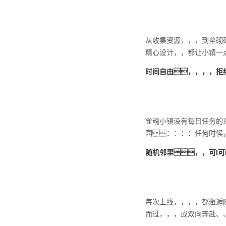
从收集资源，，，到垒砌
精心设计，，都让小镇一
时间自由，，，，拒
雀魂小镇没有每日任务的
园：：：：任何时候
随机邻里，，可I可
每次上线，，，，都邂逅
而过，，，或双向奔赴、