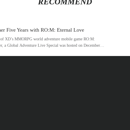
RECOMMEND
her Five Years with RO:M: Eternal Love
ary of XD’s MMORPG world adventure mobile game RO:M:
er, a Global Adventure Live Special was hosted on December
ming update and a grand plan for the next five years!