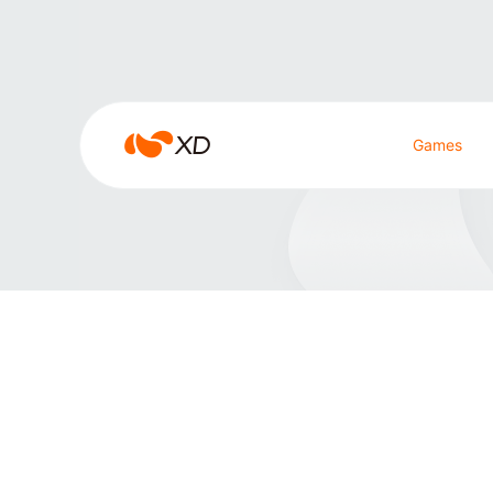
雀魂
雀
Games
魂
Search Result