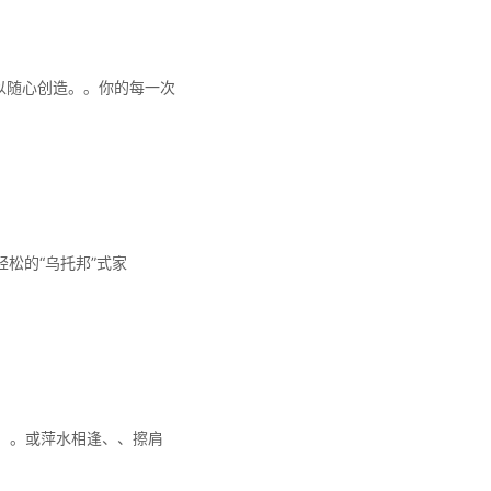
以随心创造。。你的每一次
松的“乌托邦”式家
。。或萍水相逢、、擦肩