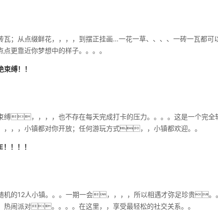
砖瓦；从点缀鲜花，，，，到摆正挂画…一花一草、、、、一砖一瓦都可
点点更靠近你梦想中的样子。。。。
绝束缚！！
束缚，，，，也不存在每天完成打卡的压力。。。。这是一个完全轻
，，，，小镇都对你开放；任何游玩方式，，小镇都欢迎。。
E！！！！
随机的12人小镇。。。一期一会，，，，所以相遇才弥足珍贵。
、热闹派对。。。。在这里，，享受最轻松的社交关系。。