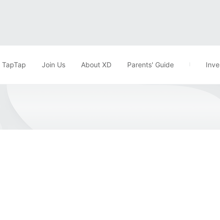
TapTap
Join Us
About XD
Parents' Guide
Inve