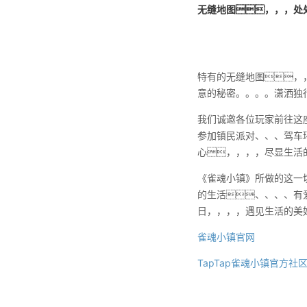
无缝地图，，，处
特有的无缝地图，
意的秘密。。。。潇洒独
我们诚邀各位玩家前往这
参加镇民派对、、、驾车
心，，，，尽显生活
《雀魂小镇》所做的这一
的生活、、、、有
日，，，，遇见生活的美好
雀魂小镇官网
TapTap雀魂小镇官方社