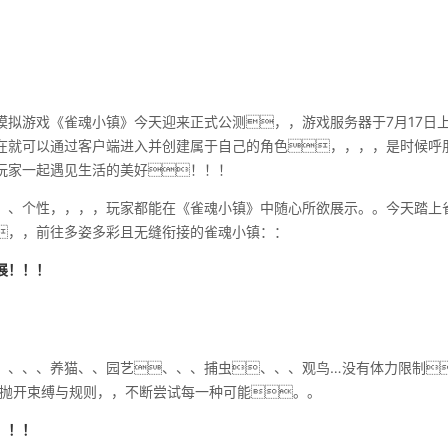
拟游戏《雀魂小镇》今天迎来正式公测，，游戏服务器于7月17日上午
在就可以通过客户端进入并创建属于自己的角色，，，，是时候呼
玩家一起遇见生活的美好！！！
、、个性，，，，玩家都能在《雀魂小镇》中随心所欲展示。。今天踏上
，，前往多姿多彩且无缝衔接的雀魂小镇：：
展！！！
、、、、养猫、、园艺、、、捕虫、、、观鸟…没有体力限制
，抛开束缚与规则，，不断尝试每一种可能。。
！！！