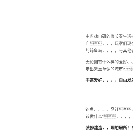
由雀魂自研的慢节奏生活模
启，，，玩家们现
的鲸鱼岛，，，，与其他
无论拥有什么样的爱好、
走出繁重单调的城市
丰富爱好，，，，自由发
钓鱼、、、、烹饪
该做什么”，，，
装修建造，，理想居所！